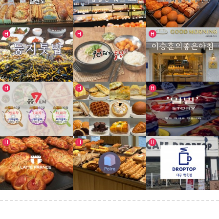
인기글
인기글
인기글
H
H
H
알벤토
빵굽는 쉐프락
크로와상베이커리
인기글
인기글
인기글
H
H
H
둥지톳밥 칠곡점
국민돼지국밥 (보건대점)
이승훈의좋은아침
인기글
인기글
인기글
H
H
H
공공피자
양과부띠끄엘
밀밭베이커리
라떼프랑스
포아르양과점
드롭탑 범물점