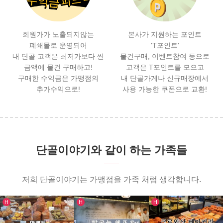
회원가가 노출되지않는
본사가 지원하는 포인트
폐쇄몰로 운영되어
'T포인트'
내 단골 고객은 최저가보다 싼
물건구매, 이벤트참여 등으로
금액에 물건 구매하고!
고객은 T포인트를 모으고
구매한 수익금은 가맹점의
내 단골가게나 신규매장에서
추가수익으로!
사용 가능한 쿠폰으로 교환!
단골이야기와 같이 하는 가족들
저희 단골이야기는 가맹점을 가족 처럼 생각합니다.
인기글
인기글
인기글
H
H
H
가맹점 리스트