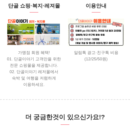
단골 쇼핑·복지·레져몰
이용안내
가맹점 회원 혜택!
알림톡 광고·친구톡 비용
01. 단골이야기 고객만을 위한
(12/25/50원)
전문 쇼핑몰을 제공합니다.
02. 단골이야기 레저몰에서
숙박 및 여행을 저렴하게
이용하세요.
더 궁금한것이 있으신가요!?